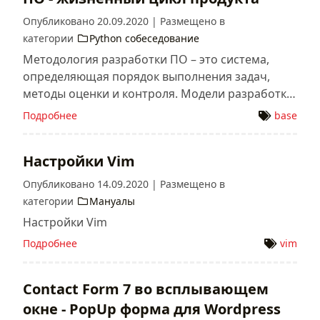
Опубликовано
20.09.2020
|
Размещено в
категории
Python собеседование
Методология разработки ПО – это система,
определяющая порядок выполнения задач,
методы оценки и контроля. Модели разработки
ПО выбирают, исходя из направления проекта,
Подробнее
base
его бюджета и сроков реализации конечного
продукта.
Настройки Vim
Опубликовано
14.09.2020
|
Размещено в
категории
Мануалы
Настройки Vim
Подробнее
vim
Contact Form 7 во всплывающем
окне - PopUp форма для Wordpress