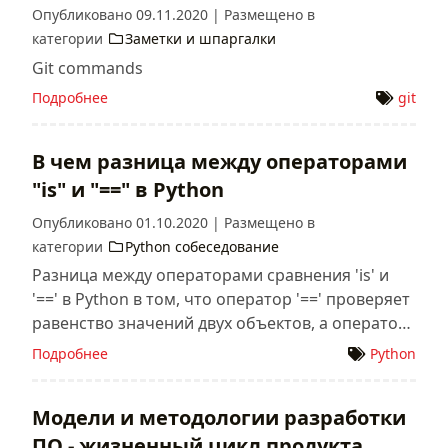
Опубликовано
09.11.2020
|
Размещено в
категории
Заметки и шпаргалки
Git commands
Подробнее
git
В чем разница между операторами
"is" и "==" в Python
Опубликовано
01.10.2020
|
Размещено в
категории
Python собеседование
Разница между операторами сравнения 'is' и
'==' в Python в том, что оператор '==' проверяет
равенство значений двух объектов, а оператор
'is' проверяет идентичность самих объектов.
Подробнее
Python
Его используют, чтобы удостовериться, что
переменные указывают на один и тот же объект
Модели и методологии разработки
в памяти.
ПО - жизненный цикл продукта