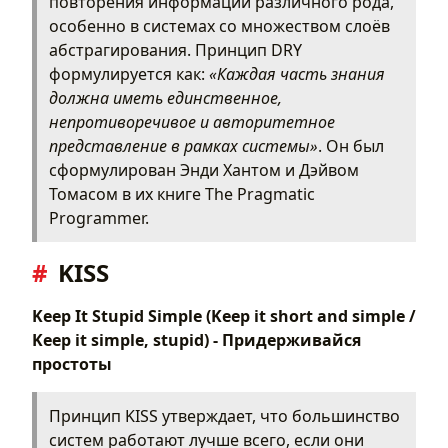
повторения информации различного рода,
изменения)
особенно в системах со множеством слоёв
Polymorphism (Полиморфизм)
абстрагирования. Принцип DRY
OR
формулируется как:
«Каждая часть знания
BDUF
должна иметь единственное,
APO
непротиворечивое и авторитетное
POLA
представление в рамках системы»
. Он был
сформулирован Энди Хантом и Дэйвом
Томасом в их книге The Pragmatic
Programmer.
KISS
Keep It Stupid Simple (Keep it short and simple /
Keep it simple, stupid) - Придерживайся
простоты
Принцип KISS утверждает, что большинство
систем работают лучше всего, если они