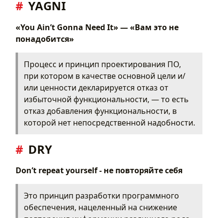
YAGNI
OCP
LSP
ISP
«You Ain’t Gonna Need It» — «Вам это не
DIP
понадобится»
CQS
LoD
Процесс и принцип проектирования ПО,
IoC
при котором в качестве основной цели и/
DI
или ценности декларируется отказ от
DAMP
избыточной функциональности, — то есть
AAA (3A)
отказ добавления функциональности, в
GRASP
которой нет непосредственной надобности.
Information Expert
Creator (Создатель)
DRY
Controller (Контроллер)
Low Coupling (Низкая связанность)
Don’t repeat yourself - не повторяйте себя
High Cohesion (Высокое сцепление)
Pure Fabrication (Чистая выдумка)
Это принцип разработки программного
Indirection (Посредник)
обеспечения, нацеленный на снижение
Protected Variations (Защищенные